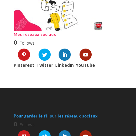
Mes réseaux sociaux
0
Follows
Pinterest
Twitter
LinkedIn
YouTube
Pour garder le fil sur les réseaux sociaux
0
Follows