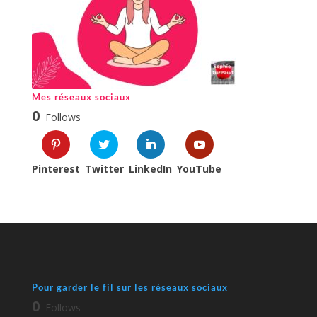
Mes réseaux sociaux
0
Follows
Pinterest
Twitter
LinkedIn
YouTube
Pour garder le fil sur les réseaux sociaux
0
Follows