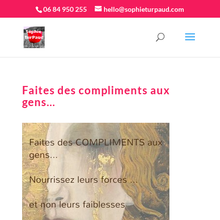
06 84 950 255
hello@sophieturpaud.com
Faites des compliments aux
gens…