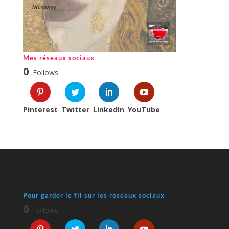
Mes réseaux sociaux
0
Follows
Pinterest
Twitter
LinkedIn
YouTube
Pour garder le fil sur les réseaux sociaux
0
Follows