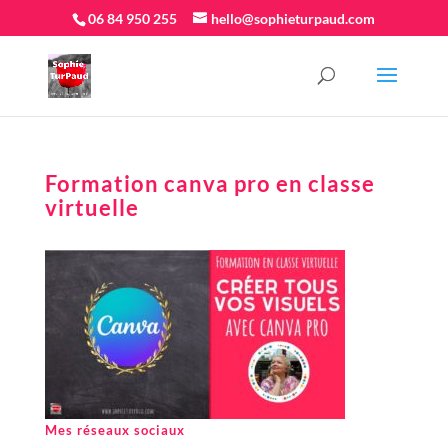
06 84 950 255
hello@sophieturpaud.com
Formation canva pro en classe
virtuelle
Mes réseaux sociaux