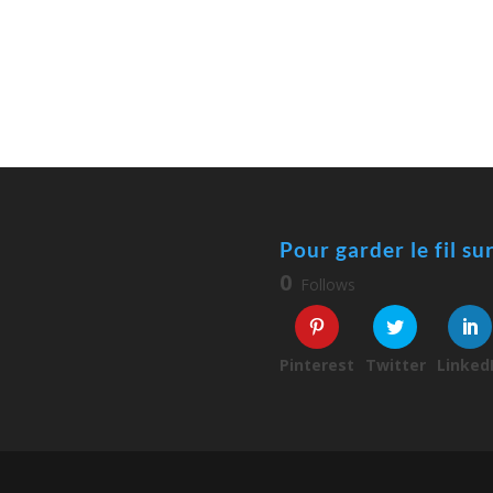
Pour garder le fil su
0
Follows
Pinterest
Twitter
Linked